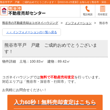
熊谷市平戸 戸建 ご成約おめでとうございます！【2022-01-25更新】お知らせ | 熊谷市・深谷市・行田市の不動産売却査定ならLIXIL不動産ショップコガネイハウジング
電話相談
売却査定
熊谷市の不動産売却はコガネイハウジング
インフォメーション
熊谷市
＜＜ インフォメーションの一覧へ戻る
熊谷市平戸 戸建 ご成約おめでとうございま
す！
物件詳細 土地：100.83㎡ 建物：89.42㎡
コガネイハウジングでは
無料で不動産売却査定
を行っています。
対応エリアは「熊谷市・深谷市・行田市」です。
お気軽にお問合せください！
入力60秒！無料売却査定はこちら